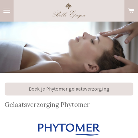
Ga
direct
naar
de
hoofdinhoud
Boek je Phytomer gelaatsverzorging
Gelaatsverzorging Phytomer