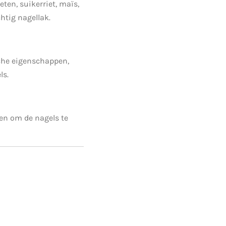
eten, suikerriet, maïs,
chtig nagellak.
che eigenschappen,
ls.
en om de nagels te