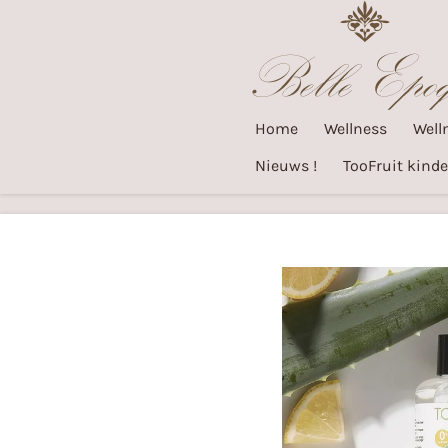
Ga
direct
naar
de
Home
Wellness
Well
hoofdinhoud
Nieuws !
TooFruit kinde