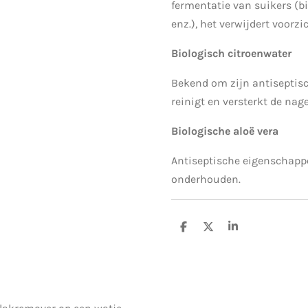
fermentatie van suikers (bi
enz.), het verwijdert voorzi
Biologisch citroenwater
Bekend om zijn antiseptis
reinigt en versterkt de nage
Biologische aloë vera
Antiseptische eigenschapp
onderhouden.
D
D
S
e
e
h
l
e
a
e
l
r
n
e