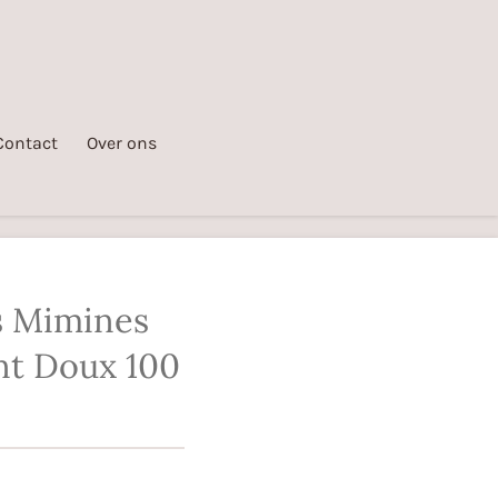
Contact
Over ons
es Mimines
nt Doux 100