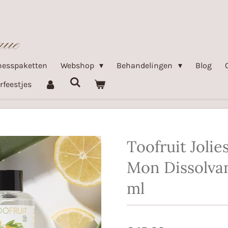
nesspaketten
Webshop
Behandelingen
Blog
rfeestjes
Toofruit Joli
Mon Dissolva
ml