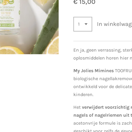
€ 15,00
In winkelwa
En ja, geen verrassing, ster
oplosmiddelen horen hier n
My Jolies Mimines
TOOFRUI
biologische nagellakremove
ontwikkeld voor de delicat
kinderen.
Het
verwijdert voorzichtig
nagels of nagelriemen uit 
acetonvrije formule is zach
geschikt voor zelfs de gevoe