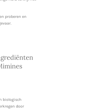
en proberen en
gevaar.
ngrediënten
 Mimines
n biologisch
erkregen door