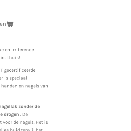
gen
ke en irriterende
iet thuis!
T gecertificeerde
r is speciaal
e handen en nagels van
 nagellak zonder de
te drogen
.
De
t voor de nagels.
Het is
lige huid terwijl het