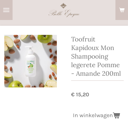
Ga
direct
naar
de
hoofdinhoud
Toofruit
Kapidoux Mon
Shampooing
legerete Pomme
- Amande 200ml
€ 15,20
In winkelwagen