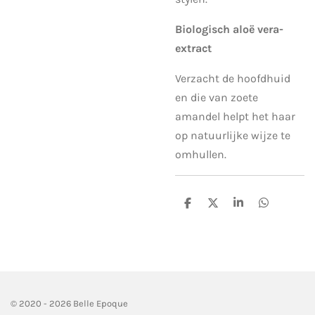
Biologisch aloë vera-
extract
Verzacht de hoofdhuid
en die van zoete
amandel helpt het haar
op natuurlijke wijze te
omhullen.
D
D
S
D
e
e
h
e
l
e
a
l
e
l
r
e
n
e
n
© 2020 - 2026 Belle Epoque