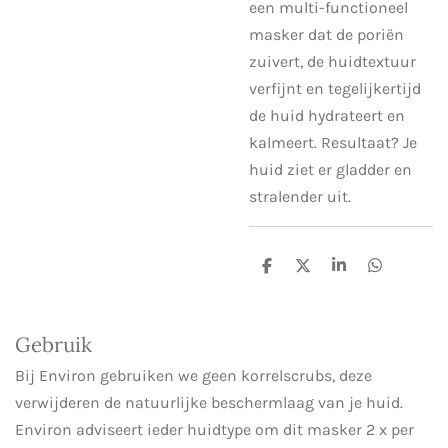
een multi-functioneel
masker dat de poriën
zuivert, de huidtextuur
verfijnt en tegelijkertijd
de huid hydrateert en
kalmeert. Resultaat? Je
huid ziet er gladder en
stralender uit.
D
D
S
D
e
e
h
e
l
e
a
l
e
l
r
e
n
e
n
Gebruik
Bij Environ gebruiken we geen korrelscrubs, deze
verwijderen de natuurlijke beschermlaag van je huid.
Environ adviseert ieder huidtype om dit masker 2 x per