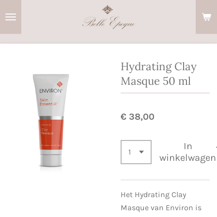
Ga
direct
naar
de
hoofdinhoud
Hydrating Clay
Masque 50 ml
€ 38,00
In
winkelwagen
Het Hydrating Clay
Masque van Environ is