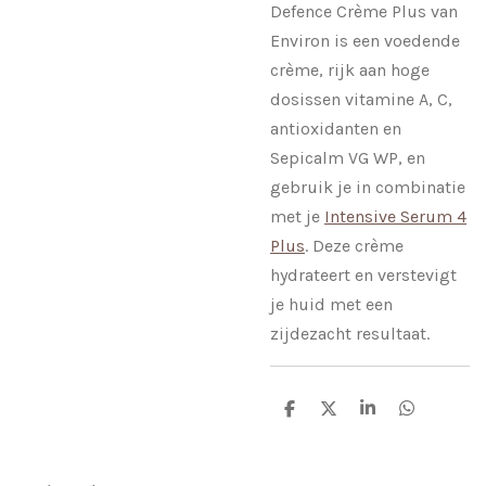
Defence Crème Plus van
Environ is een voedende
crème, rijk aan hoge
dosissen vitamine A, C,
antioxidanten en
Sepicalm VG WP, en
gebruik je in combinatie
met je
Intensive Serum 4
Plus
. Deze crème
hydrateert en verstevigt
je huid met een
zijdezacht resultaat.
D
D
S
D
e
e
h
e
l
e
a
l
e
l
r
e
n
e
n