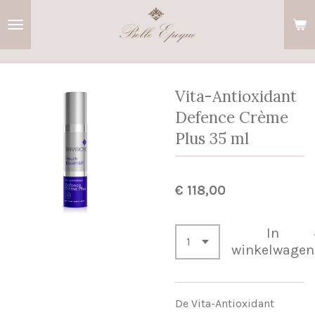
Ga
direct
naar
de
hoofdinhoud
Vita-Antioxidant
Defence Crème
Plus 35 ml
€ 118,00
In
winkelwagen
De Vita-Antioxidant