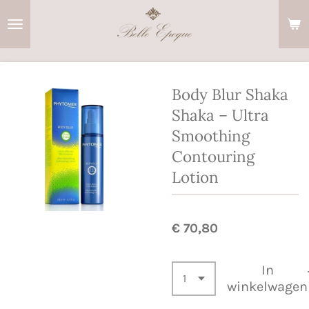
Ga
direct
naar
de
hoofdinhoud
Body Blur Shaka
Shaka – Ultra
Smoothing
Contouring
Lotion
€ 70,80
In
winkelwagen