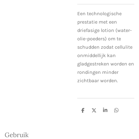
Een technologische
prestatie met een
driefasige lotion (water-
olie-poeders) om te
schudden zodat cellulite
onmiddellijk kan
gladgestreken worden en
rondingen minder
zichtbaar worden.
D
D
S
D
e
e
h
e
l
e
a
l
e
l
r
e
n
e
n
Gebruik