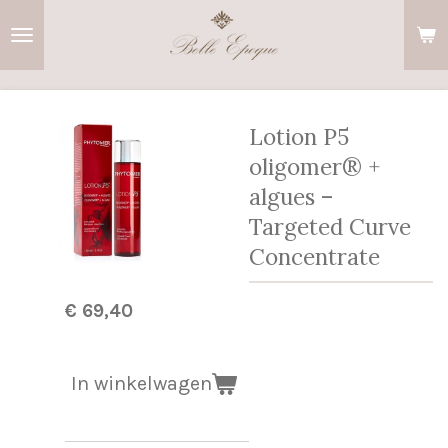
Ga
direct
naar
de
hoofdinhoud
Lotion P5
oligomer® +
algues –
Targeted Curve
Concentrate
€ 69,40
In winkelwagen