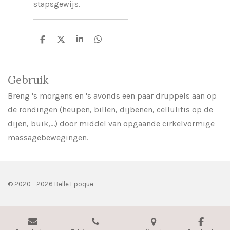
stapsgewijs.
D
D
S
D
e
e
h
e
l
e
a
l
e
l
r
e
n
e
n
Gebruik
Breng 's morgens en 's avonds een paar druppels aan op
de rondingen (heupen, billen, dijbenen, cellulitis op de
dijen, buik,...) door middel van opgaande cirkelvormige
massagebewegingen.
© 2020 - 2026 Belle Epoque