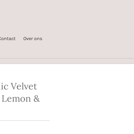
Contact
Over ons
ic Velvet
- Lemon &