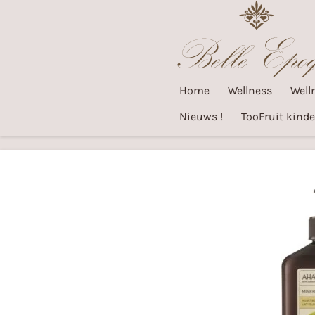
Ga
direct
naar
de
Home
Wellness
Well
hoofdinhoud
Nieuws !
TooFruit kinde