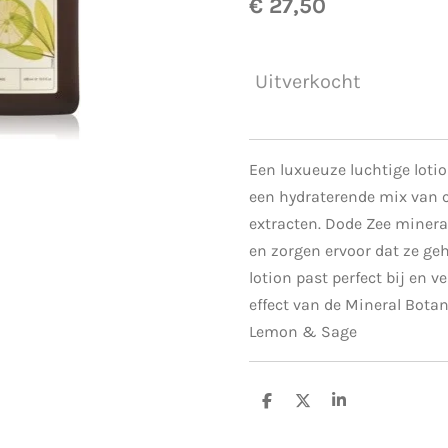
€ 27,50
Uitverkocht
Een luxueuze luchtige loti
een hydraterende mix van c
extracten. Dode Zee minera
en zorgen ervoor dat ze geh
lotion past perfect bij en v
effect van de Mineral Bota
Lemon & Sage
D
D
S
e
e
h
l
e
a