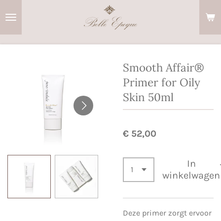
Ga
direct
naar
de
hoofdinhoud
Smooth Affair®
Primer for Oily
Skin 50ml
€ 52,00
In
winkelwagen
Deze primer zorgt ervoor