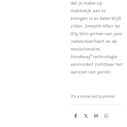
dat je make-up
makkelijk aan te
brengen is en beter blijft
zitten. Smooth Affair for
Oily Skin primer van
jane
iredale
matifieert en de
revolutionaire
R
PoreAway
technologie
vermindert zichtbaar het
aanzien van poriën.
It's a crime not to prime!
D
D
S
D
e
e
h
e
l
e
a
l