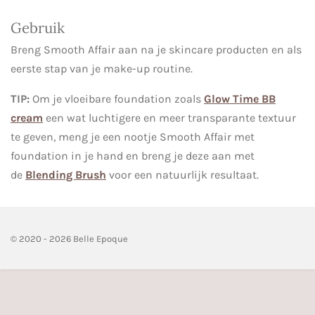
e
l
r
e
n
e
n
Gebruik
Breng Smooth Affair aan na je skincare producten en als
eerste stap van je make-up routine.
TIP:
Om je vloeibare foundation zoals
Glow Time BB
cream
een wat luchtigere en meer transparante textuur
te geven, meng je een nootje Smooth Affair met
foundation in je hand en breng je deze aan met
de
Blending Brush
voor een natuurlijk resultaat.
© 2020 - 2026 Belle Epoque