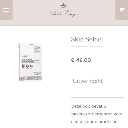
Ga
direct
naar
de
hoofdinhoud
Skin Select
€ 46,00
Uitverkocht
Deze box bevat 3
basissupplementen voor
een gezonde huid: een