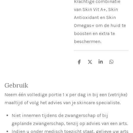
krachtige combinatie
van Skin Vit A+, Skin
Antioxidant en Skin
Omegas+ om de huid te
boosten en extra te
beschermen.
D
D
S
D
e
e
h
e
l
e
a
l
e
l
r
e
n
e
n
Gebruik
Neem één volledige portie 1 x per dag in bij een (vetrijke)
maaltijd of volg het advies van je skincare specialiste.
Niet innemen tijdens de zwangerschap of bij
geplande zwangerschap, tenzij op advies van een arts.
Indien u onder medisch toezicht staat, gelieve uw arts