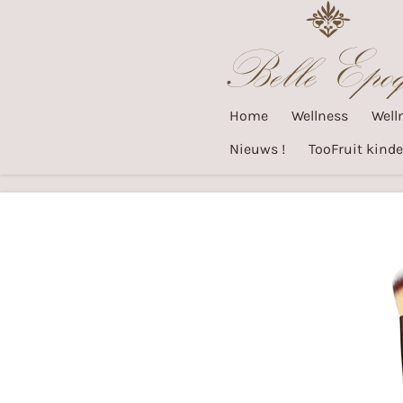
Ga
direct
naar
de
Home
Wellness
Well
hoofdinhoud
Nieuws !
TooFruit kinde