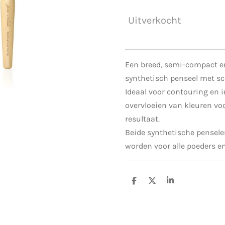
Uitverkocht
Een breed, semi-compact en
synthetisch penseel met sc
Ideaal voor contouring en i
overvloeien van kleuren voo
resultaat.
Beide synthetische pensel
worden voor alle poeders e
D
D
S
e
e
h
l
e
a
e
l
r
n
e