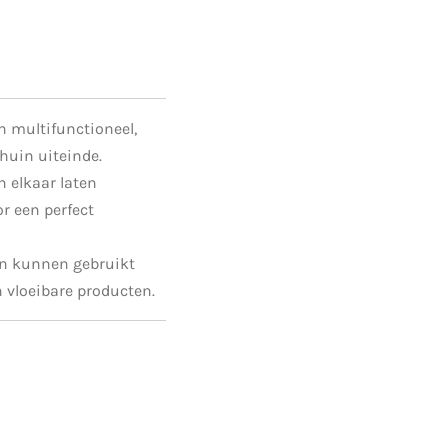
 multifunctioneel,
huin uiteinde.
n elkaar laten
r een perfect
en kunnen gebruikt
n vloeibare producten.