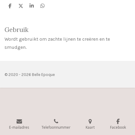
D
D
S
D
e
e
h
e
l
e
a
l
e
l
r
e
n
e
n
Gebruik
Wordt gebruikt om zachte lijnen te creëren en te
smudgen.
© 2020 - 2026 Belle Epoque
E-mailadres
Telefoonnummer
Kaart
Facebook