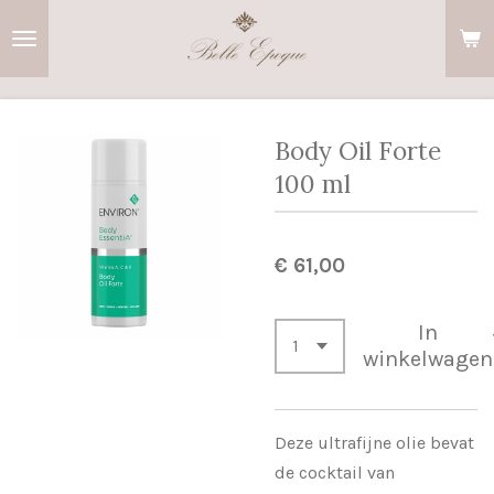
Ga
direct
naar
de
hoofdinhoud
Body Oil Forte
100 ml
€ 61,00
In
winkelwagen
Deze ultrafijne olie bevat
de cocktail van