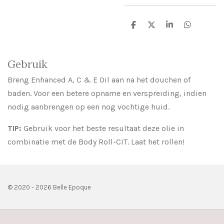
D
D
S
D
e
e
h
e
l
e
a
l
e
l
r
e
n
e
n
Gebruik
Breng Enhanced A, C & E Oil aan na het douchen of
baden.
Voor een betere opname en verspreiding, indien
nodig aanbrengen op een nog vochtige huid.
TIP:
Gebruik voor het beste resultaat deze olie in
combinatie met de Body Roll-CIT.
Laat het rollen!
© 2020 - 2026 Belle Epoque