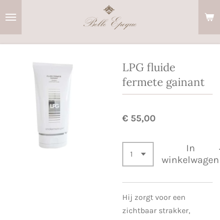
Ga
direct
naar
de
hoofdinhoud
LPG fluide
fermete gainant
€ 55,00
In
winkelwagen
Hij zorgt voor een
zichtbaar strakker,