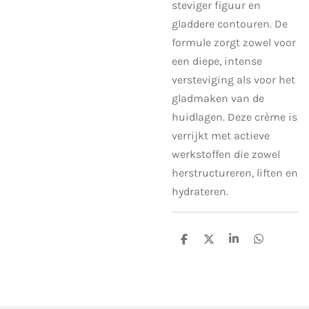
steviger figuur en
gladdere contouren. De
formule zorgt zowel voor
een diepe, intense
versteviging als voor het
gladmaken van de
huidlagen. Deze crème is
verrijkt met actieve
werkstoffen die zowel
herstructureren, liften en
hydrateren.
D
D
S
D
e
e
h
e
l
e
a
l
e
l
r
e
n
e
n