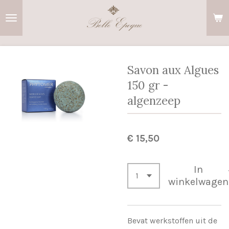
Ga
direct
naar
de
hoofdinhoud
Savon aux Algues
150 gr -
algenzeep
€ 15,50
In
winkelwagen
Bevat werkstoffen uit de