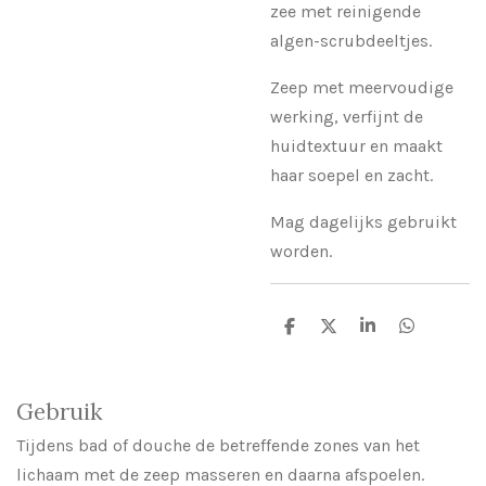
zee met reinigende
algen-scrubdeeltjes.
Zeep met meervoudige
werking, verfijnt de
huidtextuur en maakt
haar soepel en zacht.
Mag dagelijks gebruikt
worden.
D
D
S
D
e
e
h
e
l
e
a
l
e
l
r
e
n
e
n
Gebruik
Tijdens bad of douche de betreffende zones van het
lichaam met de zeep masseren en daarna afspoelen.