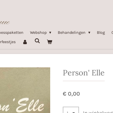
nesspaketten
Webshop
Behandelingen
Blog
rfeestjes
Person' Elle
€ 0,00
In winkelwa