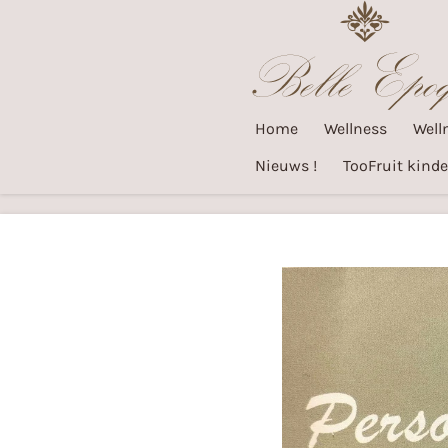
Ga
direct
naar
de
Home
Wellness
Well
hoofdinhoud
Nieuws !
TooFruit kinde