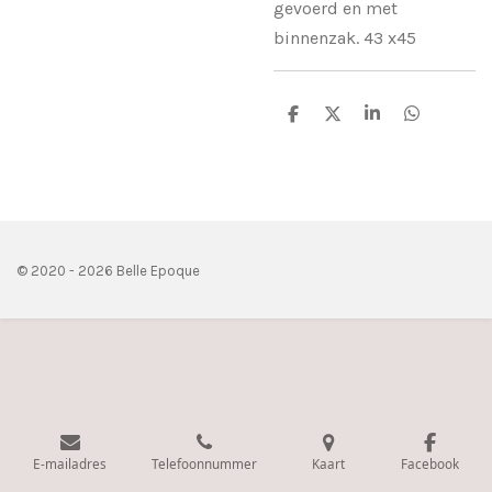
gevoerd en met
binnenzak. 43 x45
D
D
S
D
e
e
h
e
l
e
a
l
e
l
r
e
n
e
n
© 2020 - 2026 Belle Epoque
E-mailadres
Telefoonnummer
Kaart
Facebook