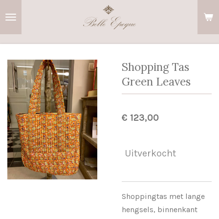
Ga
direct
naar
de
hoofdinhoud
Shopping Tas
Green Leaves
€ 123,00
Uitverkocht
Shoppingtas met lange
hengsels, binnenkant