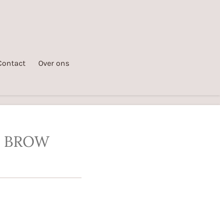
Contact
Over ons
 BROW