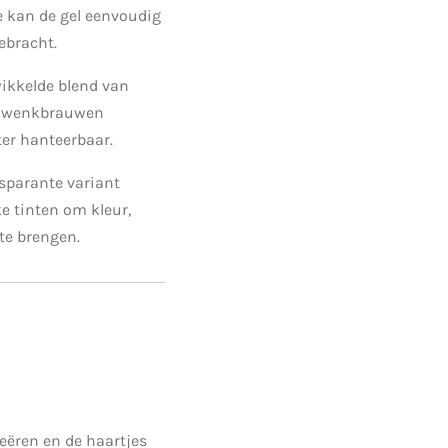
e kan de gel eenvoudig
ebracht.
ikkelde blend van
e wenkbrauwen
ter hanteerbaar.
nsparante variant
ke tinten om kleur,
 te brengen.
eëren en de haartjes