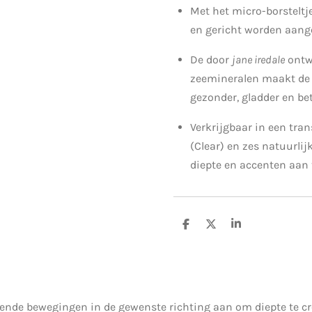
Met het micro-borsteltj
en gericht worden aang
De door
jane iredale
ontw
zeemineralen maakt d
gezonder, gladder en be
Verkrijgbaar in een tra
(Clear) en zes natuurlij
diepte en accenten aan
D
D
S
e
e
h
l
e
a
e
l
r
n
e
kende bewegingen in de gewenste richting aan om diepte te cr