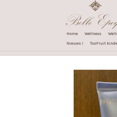
Ga
direct
naar
de
Home
Wellness
Well
hoofdinhoud
Nieuws !
TooFruit kinde