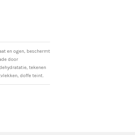
laat en ogen, beschermt
hade door
 dehydratatie, tekenen
lekken, doffe teint.