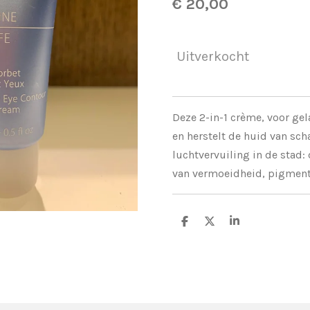
€ 20,00
Uitverkocht
Deze 2-in-1 crème, voor ge
en herstelt de huid van sc
luchtvervuiling in de stad:
van vermoeidheid, pigmentv
D
D
S
e
e
h
l
e
a
e
l
r
n
e