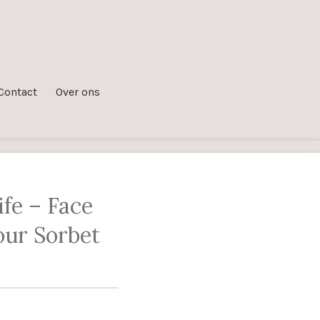
Contact
Over ons
ife – Face
our Sorbet