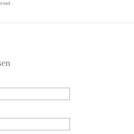
load
sen