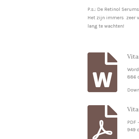
P.s.: De Retinol Serum
Het zijn immers zeer v
lang te wachten!
Vit
Word
886 
Down
Vit
PDF 
949 