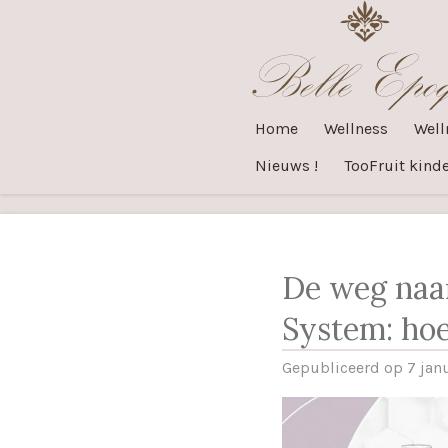
Ga
direct
naar
de
Home
Wellness
Well
hoofdinhoud
Nieuws !
TooFruit kinde
De weg naar
System: ho
Gepubliceerd op 7 jan