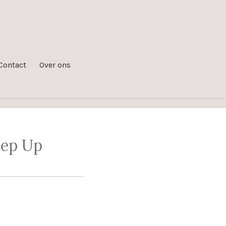
Contact
Over ons
tep Up